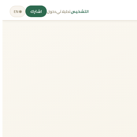
التشخيص
تحليلاتي
دخول
اشترك
🌐 EN