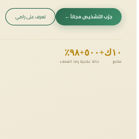
جرّب التشخيص مجاناً ←
تعرف على رامي
١٠ك+
٥٠٠+
٩٨٪
متابع
حالة علاجية
رضا العملاء