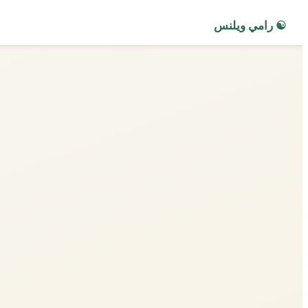
☯ رامي ويلنس